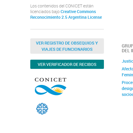
Los contenidos del CONICET están
licenciados bajo
Creative Commons
Reconocimiento 2.5 Argentina License
VER REGISTRO DE OBSEQUIOS Y
GRUP
VIAJES DE FUNCIONARIOS
DEL 
Justic
VER VERIFICADOR DE RECIBOS
Afecto
Femin
Proces
desig
socio
Mundo
reprod
resist
Norpa
persp
inters