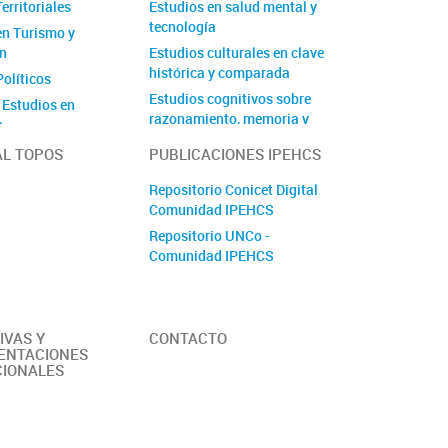
erritoriales
Estudios en salud mental y
tecnología
en Turismo y
ón
Estudios culturales en clave
histórica y comparada
Políticos
Estudios cognitivos sobre
 Estudios en
razonamiento, memoria y
n
transferencia de
Socio-
AL TOPOS
PUBLICACIONES IPEHCS
conocimientos
gicos
Estudios del desarrollo
Repositorio Conicet Digital
en Procesos
cognitivo, el aprendizaje y la
Comunidad IPEHCS
s y Educación
comunicación
Repositorio UNCo -
 Estudios
Comunidad IPEHCS
os
Socio-Históricos
es
el Discurso y la
IVAS Y
CONTACTO
ENTACIONES
CIONALES