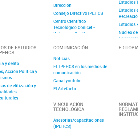
Estudios T
Dirección
Estudios 
Consejo Directivo IPEHCS
Recreaci
Centro Científico
Estudios 
Tecnológico Conicet -
Núcleo de
Patagonia Confluencia
Educació
Estudios 
OS DE ESTUDIOS
COMUNICACIÓN
EDITORI
IPEHCS
Antropoló
Noticias
Estudios 
ia y delito
EL IPEHCS en los medios de
Cognitivo
s, Acción Política y
comunicación
Núcleo de
ismos
Canal youtube
Filosófic
os de elitización y
El Artefacto
Estudios 
ualdades
Regional
Manifiesto ¡Salvemos la
culturales
ciencia en Argentina!
Estudios d
VINCULACIÓN
NORMAT
s del Trabajo,
TECNOLÓGICA
REGLAM
Cultura
ucción social y
INSTITU
encias en
Asesorias/capacitaciones
tagonia desde una
(IPEHCS)
ectiva feminista
eccional